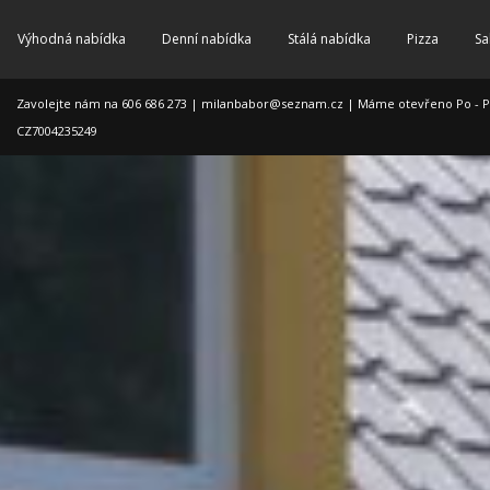
Výhodná nabídka
Denní nabídka
Stálá nabídka
Pizza
Sa
Zavolejte nám na 606 686 273 |
milanbabor@seznam.cz
| Máme otevřeno Po - Pá: 
CZ7004235249