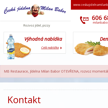
www.ceskajidelnamilan
606 6
milanbabo
Rozvoz jídel, pizzy
Výhodná nabídka
Den
Celá nabídka
MB Restaurace, Jídelna Milan Babor OTEVŘENA, rozvoz momentál
Kontakt