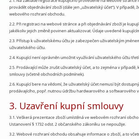
2.1. Na základě registrace kupujícího provedené na webové stránce 
provádět objednávání zboží (dále jen „uživatelský účet“). V případě
webového rozhraní obchodu.
2.2. Při registraci na webové stránce a při objednávání zboží je kupu
jakékoliv jejich změně povinen aktualizovat. Údaje uvedené kupující
2.3. Přístup k uživatelskému účtu je zabezpečen uživatelským jménem
uživatelského účtu.
2.4. Kupující není oprávněn umožnit využívání uživatelského účtu tře
2.5. Prodávající může zrušit uživatelský účet, a to zejména v případě, 
smlouvy (včetně obchodních podmínek).
2.6. Kupující bere na vědomí, že uživatelský účet nemusí být dostu
prodávajícího, popř. nutnou údržbu hardwarového a softwarového vy
3. Uzavření kupní smlouvy
3.1. Veškerá prezentace zboží umístěná ve webovém rozhraní obchodu
Ustanovení § 1732 odst. 2 občanského zákoníku se nepoužije.
3.2. Webové rozhraní obchodu obsahuje informace o zboží, a to včet