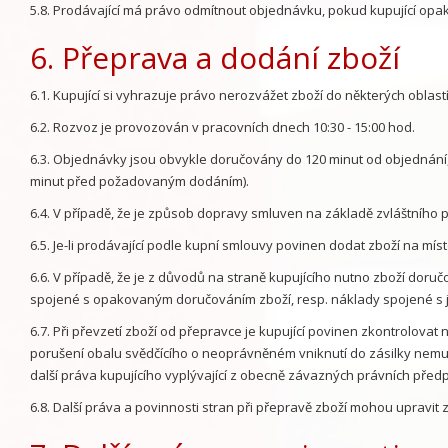
5.8. Prodávající má právo odmítnout objednávku, pokud kupující opak
6. Přeprava a dodání zboží
6.1. Kupující si vyhrazuje právo nerozvážet zboží do některých oblastí
6.2. Rozvoz je provozován v pracovních dnech 10:30 - 15:00 hod.
6.3. Objednávky jsou obvykle doručovány do 120 minut od objednání,
minut před požadovaným dodáním).
6.4. V případě, že je způsob dopravy smluven na základě zvláštního
6.5. Je-li prodávající podle kupní smlouvy povinen dodat zboží na míst
6.6. V případě, že je z důvodů na straně kupujícího nutno zboží do
spojené s opakovaným doručováním zboží, resp. náklady spojené s
6.7. Při převzetí zboží od přepravce je kupující povinen zkontrolova
porušení obalu svědčícího o neoprávněném vniknutí do zásilky nemusí
další práva kupujícího vyplývající z obecně závazných právních předp
6.8. Další práva a povinnosti stran při přepravě zboží mohou upravit 