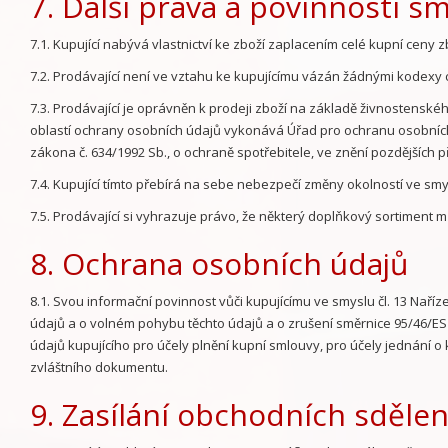
7. Další práva a povinnosti s
7.1. Kupující nabývá vlastnictví ke zboží zaplacením celé kupní ceny z
7.2. Prodávající není ve vztahu ke kupujícímu vázán žádnými kodexy 
7.3. Prodávající je oprávněn k prodeji zboží na základě živnostensk
oblastí ochrany osobních údajů vykonává Úřad pro ochranu osobní
zákona č. 634/1992 Sb., o ochraně spotřebitele, ve znění pozdějších p
7.4. Kupující tímto přebírá na sebe nebezpečí změny okolností ve sm
7.5. Prodávající si vyhrazuje právo, že některý doplňkový sortiment 
8. Ochrana osobních údajů
8.1. Svou informační povinnost vůči kupujícímu ve smyslu čl. 13 Nař
údajů a o volném pohybu těchto údajů a o zrušení směrnice 95/46/ES 
údajů kupujícího pro účely plnění kupní smlouvy, pro účely jednání o
zvláštního dokumentu.
9. Zasílání obchodních sděle