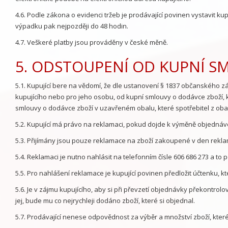
4.6. Podle zákona o evidenci tržeb je prodávající povinen vystavit k
výpadku pak nejpozději do 48 hodin.
4.7. Veškeré platby jsou prováděny v české měně.
5. ODSTOUPENÍ OD KUPNÍ SML
5.1. Kupující bere na vědomí, že dle ustanovení § 1837 občanského z
kupujícího nebo pro jeho osobu, od kupní smlouvy o dodávce zboží, k
smlouvy o dodávce zboží v uzavřeném obalu, které spotřebitel z obal
5.2. Kupující má právo na reklamaci, pokud dojde k výměně objednáv
5.3. Přijímány jsou pouze reklamace na zboží zakoupené v den rek
5.4. Reklamaci je nutno nahlásit na telefonním čísle 606 686 273 a t
5.5. Pro nahlášení reklamace je kupující povinen předložit účtenku, kte
5.6. Je v zájmu kupujícího, aby si při převzetí objednávky překontrolova
jej, bude mu co nejrychleji dodáno zboží, které si objednal.
5.7. Prodávající nenese odpovědnost za výběr a množství zboží, které