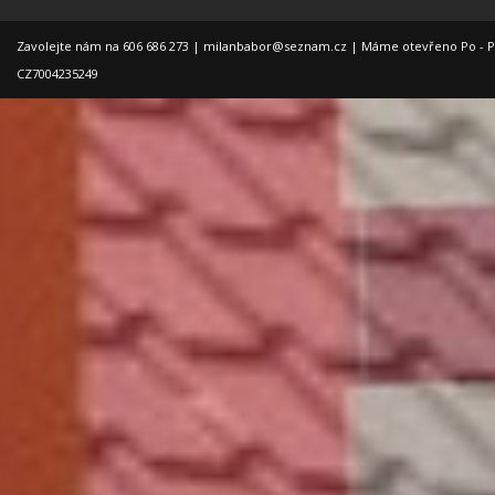
Zavolejte nám na 606 686 273 |
milanbabor@seznam.cz
| Máme otevřeno Po - Pá: 
CZ7004235249