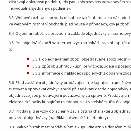
zůstávají v platnosti po dobu, kdy jsou zobrazovány ve webovém r
individuálně sjednaných podmínek.
3.3. Webové rozhraní obchodu obsahuje také informace o nákladech
ve webovém rozhraní obchodu platí pouze v případech, kdy je zboží
3.4. Objednání zboží se provádí na základě objednávky z internetov
3.5. Pro objednání zboží na internetových stránkách, vyplní kupuj
o:
3.5.1. objednávaném zboží (objednávané zboží „vloží“ 
3.5.2. způsobu úhrady kupní ceny zboží, údaje o pož
3.5.3. informace o nákladech spojených s dodáním zboží
3.6. Před zasláním objednávky prodávajícímu je kupujícímu umožněno z
zjišťovat a opravovat chyby vzniklé při zadávání dat do objednávky.
objednávce jsou prodávajícím považovány za správné. Prodávající ne
elektronické pošty kupujícího uvedenou v uživatelském účtu či v obje
3.7. Prodávající je vždy oprávněn v závislosti na charakteru objedn
potvrzení objednávky (například písemně či telefonicky).
3.8. Smluvní vztah mezi prodávajícím a kupujícím vzniká doručením při