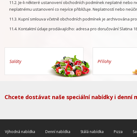
11.2. Je-li některé ustanovení obchodních podmínek neplatné nebo 
neplatnému ustanovení co nejvíce přibližuje. Neplatností nebo neúči
11.3. Kupní smlouva včetně obchodních podmínek je archivována prod
11.4. Kontaktní údaje prodávajícího: adresa pro doručování Slatina 18
Saláty
Přílohy
Chcete dostávat naše speciální nabídky i denní
Výhodná nabídka
Denní nabídka
Stálá nabídka
Pizza
Sa