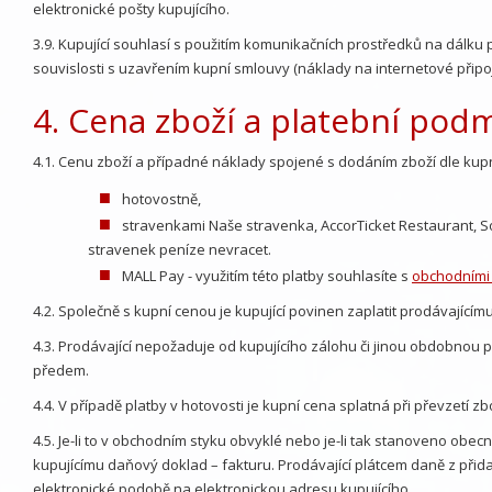
elektronické pošty kupujícího.
3.9. Kupující souhlasí s použitím komunikačních prostředků na dálku 
souvislosti s uzavřením kupní smlouvy (náklady na internetové připoje
4. Cena zboží a platební pod
4.1. Cenu zboží a případné náklady spojené s dodáním zboží dle kupn
hotovostně,
stravenkami Naše stravenka, AccorTicket Restaurant, S
stravenek peníze nevracet.
MALL Pay - využitím této platby souhlasíte s
obchodními
4.2. Společně s kupní cenou je kupující povinen zaplatit prodávajíc
4.3. Prodávající nepožaduje od kupujícího zálohu či jinou obdobnou 
předem.
4.4. V případě platby v hotovosti je kupní cena splatná při převzetí zbo
4.5. Je-li to v obchodním styku obvyklé nebo je-li tak stanoveno ob
kupujícímu daňový doklad – fakturu. Prodávající plátcem daně z přida
elektronické podobě na elektronickou adresu kupujícího.