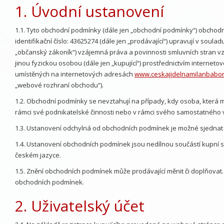
1. Úvodní ustanovení
1.1. Tyto obchodní podmínky (dále jen „obchodní podmínky“) obchodní
identifikační číslo: 43625274 (dále jen „prodávající“) upravují v soul
„občanský zákoník“) vzájemná práva a povinnosti smluvních stran vzn
jinou fyzickou osobou (dále jen „kupující“) prostřednictvím intern
umístěných na internetových adresách
www.ceskajidelnamilanbabor
„webové rozhraní obchodu“).
1.2. Obchodní podmínky se nevztahují na případy, kdy osoba, která m
rámci své podnikatelské činnosti nebo v rámci svého samostatného 
1.3. Ustanovení odchylná od obchodních podmínek je možné sjednat
1.4. Ustanovení obchodních podmínek jsou nedílnou součástí kupní 
českém jazyce.
1.5. Znění obchodních podmínek může prodávající měnit či doplňovat
obchodních podmínek.
2. Uživatelský účet