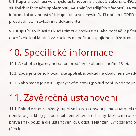
9.1. Kupující souhlasí ve smyslu ustanovení § 7 odst. 2 zákona č. 48
službách informační společnosti), ve znění pozdějších předpisů, se z
informační povinnost vůči kupujícímu ve smyslu čl. 13 nařízení GDPR 
prostřednictvím zvláštního dokumentu.
9.2. Kupující souhlasí s ukládáním tzv. cookies na jeho počítač. V p
docházelo k ukládání tzv. cookies na počítač kupujícího, může kupují
10. Specifické informace
10.1. Alkohol a cigarety nebudou prodány osobám mladším 18 let.
10.2. Zboží je určeno k okamžité spotřebě, pokud na obalu není uve
10.3. Váha masa je na 100g v syrovém stavu (pokud není uvedeno jin
11. Závěrečná ustanovení
11.1. Pokud vztah založený kupní smlouvou obsahuje mezinárodní (za
není kupující, který je spotřebitelem, zbaven ochrany, kterou mu pos
práva jinak použila dle ustanovení čl. 6 odst. 1 Nařízení Evropskéh
(Řím I).