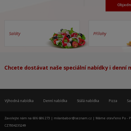
Objedn
Saláty
Přílohy
Chcete dostávat naše speciální nabídky i denní
Výhodná nabídka
Denní nabídka
Stálá nabídka
Pizza
Sa
Zavolejte nám na 606 686 273 |
milanbabor@seznam.cz
| Máme otevřeno Po - Pá: 
CZ7004235249