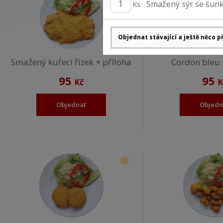
Smažený sýr se šun
Ks
Smažený kuřecí řízek + příloha
Cordon bleu 
95
95
Kč
K
Objednat
Objedn
?