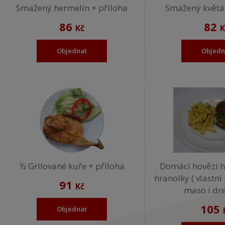
Smažený hermelín + příloha
Smažený květák
86
82
Kč
K
Objednat
Objedn
½ Grilované kuře + příloha
Domácí hovězí 
hranolky ( vlastní
91
Kč
maso i dre
105
Objednat