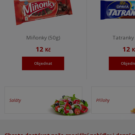
Miňonky (50g)
Tatranky 
12
12
Kč
K
Objednat
Objedn
Saláty
Přílohy