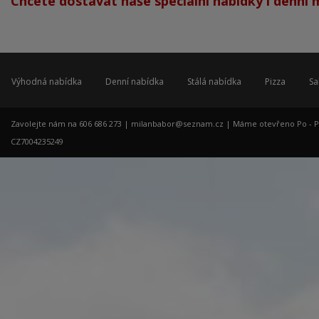
Chcete dostávat naše speciální nabídky i denní
Výhodná nabídka
Denní nabídka
Stálá nabídka
Pizza
Sa
Zavolejte nám na 606 686 273 |
milanbabor@seznam.cz
| Máme otevřeno Po - Pá: 
CZ7004235249