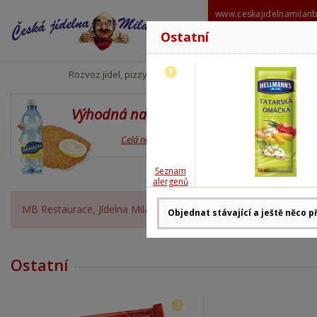
www.ceskajidelnamilan
Ostatní
606 6
milanbabo
?
Rozvoz jídel, pizzy
Výhodná nabídka
Den
Celá nabídka
Seznam
alergenů
MB Restaurace, Jídelna Milan Babor OTEVŘENA, rozvoz moment
Ostatní
?