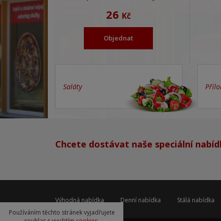
26
Kč
Objednat
Saláty
Přílo
Chcete dostávat naše speciální nabíd
Výhodná nabídka
Denní nabídka
Stálá nabídka
Používáním těchto stránek vyjadřujete
souhlas s využitím
cookies
.