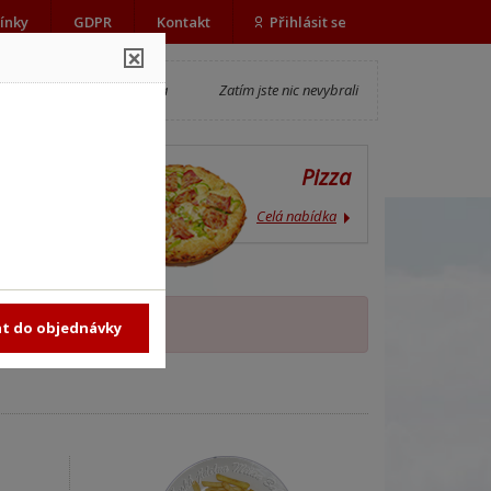
ínky
GDPR
Kontakt
Přihlásit se
×
Objednávka
Zatím jste nic nevybrali
ídka
Pizza
ídka
Celá nabídka