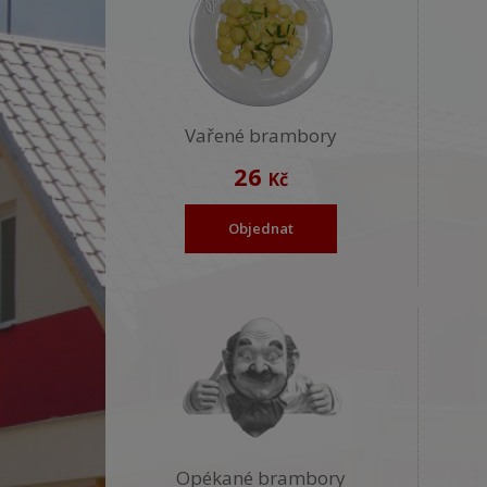
Vařené brambory
26
Kč
Objednat
Opékané brambory