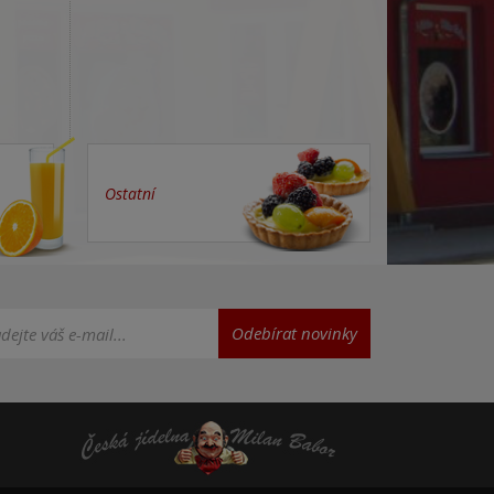
Ostatní
Odebírat novinky