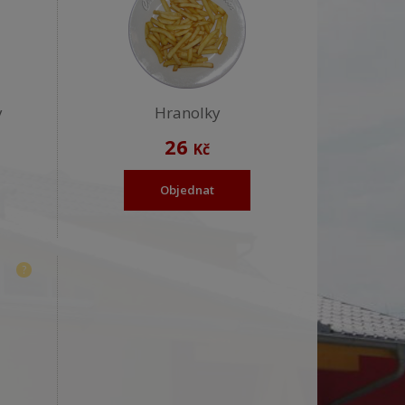
y
Hranolky
26
Kč
Objednat
?