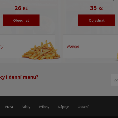
26
35
Kč
Kč
Objednat
Objednat
hy
Nápoje
ky i denní menu?
Pizza
Saláty
Přílohy
Nápoje
Ostatní