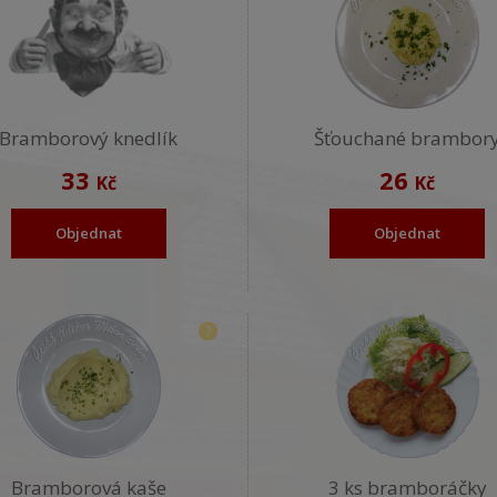
Bramborový knedlík
Šťouchané brambor
33
26
Kč
Kč
Objednat
Objednat
?
Bramborová kaše
3 ks bramboráčky