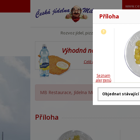
www.ces
Příloha
?
Rozvoz jídel, pizzy
Výhodná nabídka
Celá nabídka
Seznam
alergenů
MB Restaurace, Jídelna Milan Babor OTEVŘENA,
Příloha