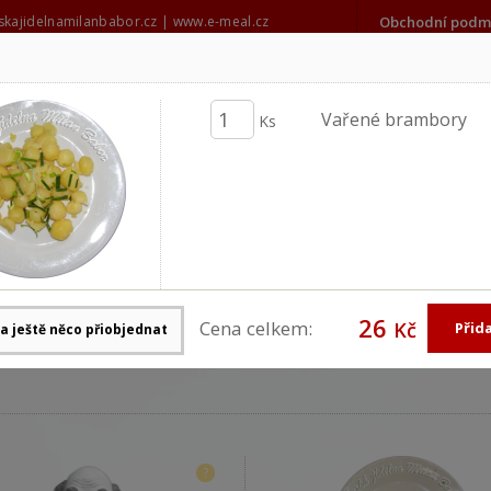
kajidelnamilanbabor.cz
|
www.e-meal.cz
Obchodní podm
606 686 273
milanbabor@seznam.cz
Vařené brambory
Ks
Denní nabídka
Stálá nab
Celá nabídka
Celá nab
26
 rozvoz momentálně uzavřen.
Cena celkem:
Kč
?