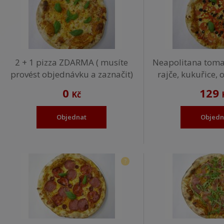
2 + 1 pizza ZDARMA ( musíte
Neapolitana tomat
provést objednávku a zaznačit)
rajče, kukuřice, 
0
129
Kč
Objednat
Objedn
?