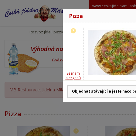
www.ceskajidelnamilan
Pizza
606 6
milanbabo
?
Rozvoz jídel, pizzy
Výhodná nabídka
Den
Celá nabídka
Seznam
alergenů
MB Restaurace, Jídelna Milan Babor OTEVŘENA, rozvoz moment
Pizza
?