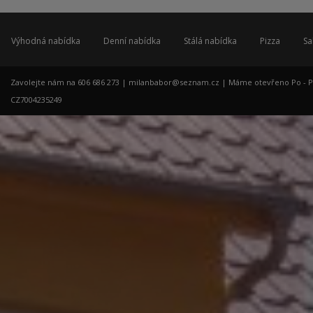
Výhodná nabídka
Denní nabídka
Stálá nabídka
Pizza
Sa
Zavolejte nám na 606 686 273 |
milanbabor@seznam.cz
| Máme otevřeno Po - Pá: 
CZ7004235249