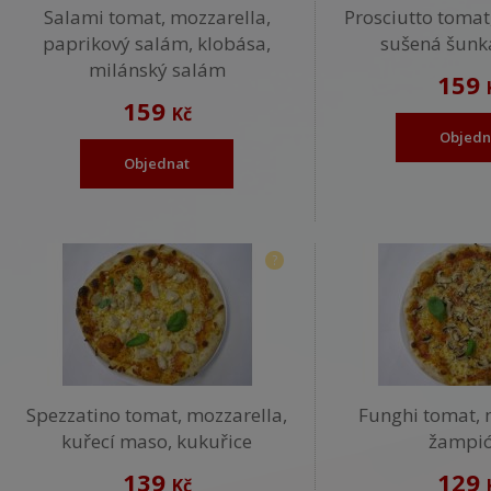
Salami tomat, mozzarella,
Prosciutto tomat
paprikový salám, klobása,
sušená šunka
milánský salám
159
159
Kč
Objedn
Objednat
?
Spezzatino tomat, mozzarella,
Funghi tomat, 
kuřecí maso, kukuřice
žampi
139
129
Kč