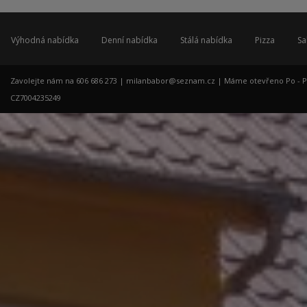
Výhodná nabídka
Denní nabídka
Stálá nabídka
Pizza
Sa
Zavolejte nám na 606 686 273 |
milanbabor@seznam.cz
| Máme otevřeno Po - Pá: 
CZ7004235249