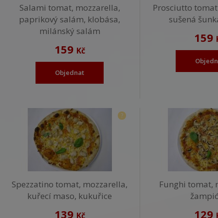
Salami tomat, mozzarella,
Prosciutto tomat
paprikový salám, klobása,
sušená šunka
milánský salám
159
159
Kč
Objedn
Objednat
?
Spezzatino tomat, mozzarella,
Funghi tomat, 
kuřecí maso, kukuřice
žampi
139
129
Kč