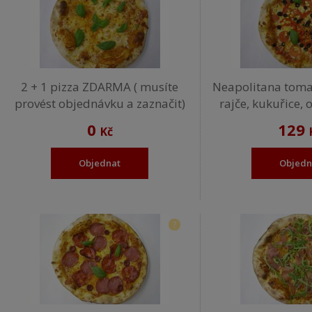
2 + 1 pizza ZDARMA ( musíte
Neapolitana tomat
provést objednávku a zaznačit)
rajče, kukuřice, 
0
129
Kč
Objednat
Objedn
?