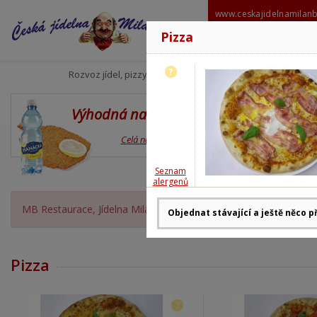
www.ceskajidelnamilan
Pizza
606 6
milanbabo
?
Rozvoz jídel, pizzy
Výhodná nabídka
Den
Celá nabídka
Seznam
alergenů
MB Restaurace, Jídelna Milan Babor OTEVŘENA, rozvoz moment
Pizza
?