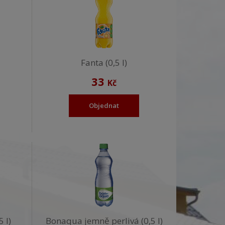
Fanta (0,5 l)
33
Kč
Objednat
 l)
Bonaqua jemně perlivá (0,5 l)