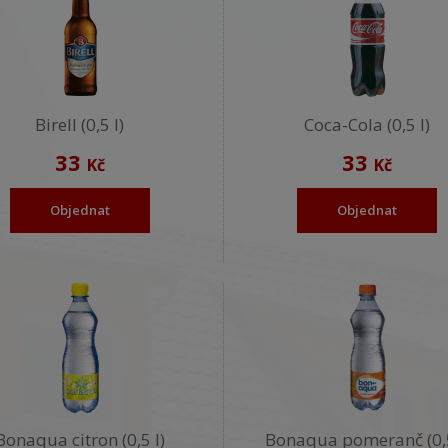
Birell (0,5 l)
Coca-Cola (0,5 l)
33
33
Kč
Kč
Objednat
Objednat
Bonaqua citron (0,5 l)
Bonaqua pomeranč (0,5