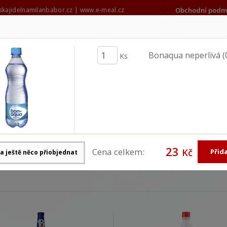
kajidelnamilanbabor.cz
|
www.e-meal.cz
Obchodní podm
606 686 273
milanbabor@seznam.cz
Bonaqua neperlivá (0
Ks
Denní nabídka
Stálá nab
Celá nabídka
Celá nab
23
 rozvoz momentálně uzavřen.
Cena celkem:
Kč