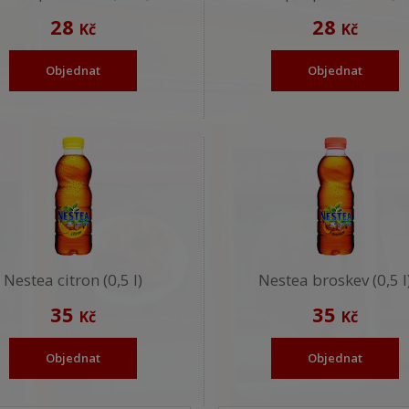
28
28
Kč
Kč
Objednat
Objednat
Nestea citron (0,5 l)
Nestea broskev (0,5 l
35
35
Kč
Kč
Objednat
Objednat