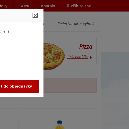
ínky
GDPR
Kontakt
Přihlásit se
×
Objednávka
Zatím jste nic nevybrali
,5 l)
ídka
Pizza
ídka
Celá nabídka