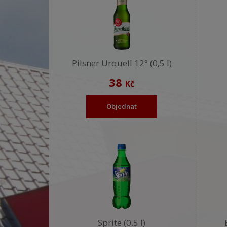
Pilsner Urquell 12° (0,5 l)
38
Kč
Objednat
Sprite (0,5 l)