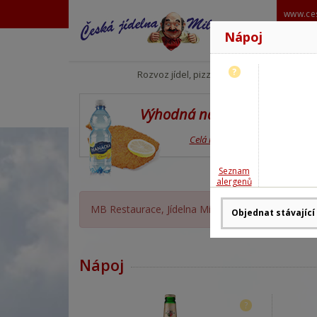
www.ces
Nápoj
?
Rozvoz jídel, pizzy
Výhodná nabídka
Celá nabídka
Seznam
alergenů
MB Restaurace, Jídelna Milan Babor OTEVŘENA,
Nápoj
?