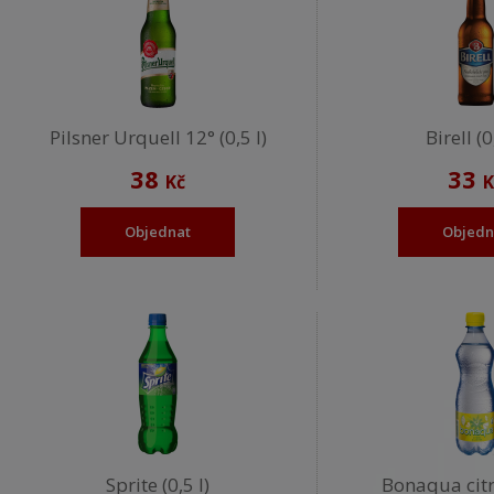
Pilsner Urquell 12° (0,5 l)
Birell (0
38
33
Kč
K
Objednat
Objedn
Sprite (0,5 l)
Bonaqua citro