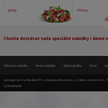
Saláty
Přílohy
Chcete dostávat naše speciální nabídky i denní
Výhodná nabídka
Denní nabídka
Stálá nabídka
Pizza
Sa
Zavolejte nám na 606 686 273 |
milanbabor@seznam.cz
| Máme otevřeno Po - Pá: 
CZ7004235249