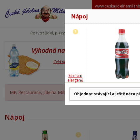
www.ceskajidelnamilan
Nápoj
606 6
milanbabo
?
Rozvoz jídel, pizzy
Výhodná nabídka
Den
Celá nabídka
Seznam
alergenů
MB Restaurace, Jídelna Milan Babor OTEVŘENA, rozvoz moment
Nápoj
?