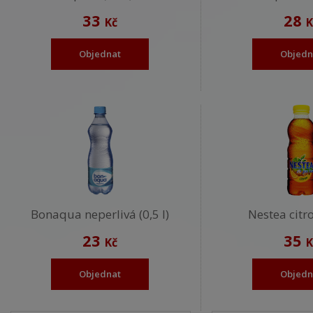
33
28
Kč
K
Objednat
Objedn
Bonaqua neperlivá (0,5 l)
Nestea citro
23
35
Kč
K
Objednat
Objedn