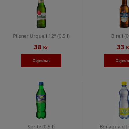
Pilsner Urquell 12° (0,5 l)
Birell (0
38
33
Kč
K
Objednat
Objedn
Sprite (0,5 l)
Bonaqua citro