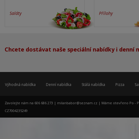
Saláty
Přílohy
Chcete dostávat naše speciální nabídky i denní
Výhodná nabídka
Denní nabídka
Stálá nabídka
Pizza
Sa
Zavolejte nám na 606 686 273 |
milanbabor@seznam.cz
| Máme otevřeno Po - Pá: 
CZ7004235249