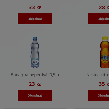
33
28
Kč
K
Objednat
Objedn
Bonaqua neperlivá (0,5 l)
Nestea citro
23
35
Kč
K
Objednat
Objedn