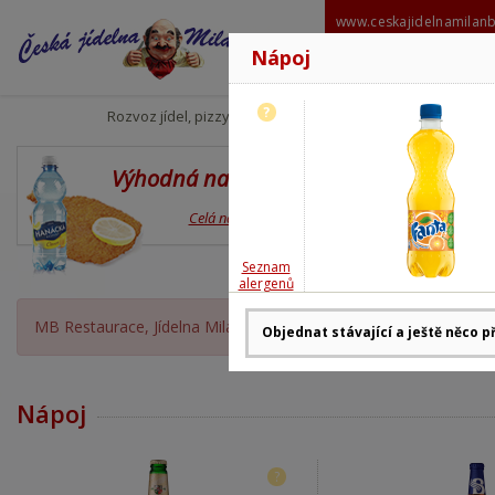
www.ceskajidelnamilan
Nápoj
606 6
milanbabo
?
Rozvoz jídel, pizzy
Výhodná nabídka
Den
Celá nabídka
Seznam
alergenů
MB Restaurace, Jídelna Milan Babor OTEVŘENA, rozvoz moment
Nápoj
?